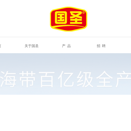
页
关于国圣
产 品
招 聘