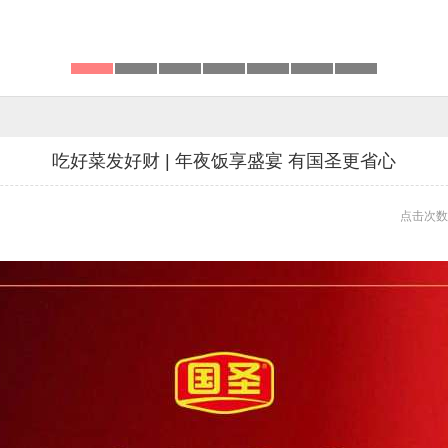
吃好菜发好财 | 年夜饭享盛宴 有国圣更省心
点击次数: