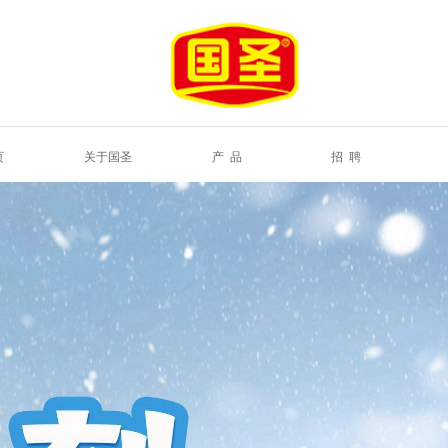
页
关于国圣
产 品
招 聘